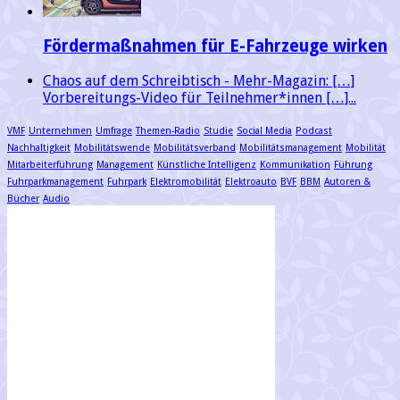
Fördermaßnahmen für E-Fahrzeuge wirken
Chaos auf dem Schreibtisch - Mehr-Magazin: […]
Vorbereitungs-Video für Teilnehmer*innen […]...
VMF
Unternehmen
Umfrage
Themen-Radio
Studie
Social Media
Podcast
Nachhaltigkeit
Mobilitätswende
Mobilitätsverband
Mobilitätsmanagement
Mobilität
Mitarbeiterführung
Management
Künstliche Intelligenz
Kommunikation
Führung
Fuhrparkmanagement
Fuhrpark
Elektromobilität
Elektroauto
BVF
BBM
Autoren &
Bücher
Audio