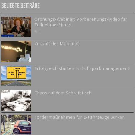
Beliebte Beiträge
Ordnungs-Webinar: Vorbereitungs-Video für
Teilnehmer*innen
1
Zukunft der Mobilität
Erfolgreich starten im Fuhrparkmanagement
Chaos auf dem Schreibtisch
Fördermaßnahmen für E-Fahrzeuge wirken