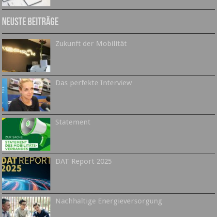
Neuste Beiträge
Zukunft der Mobilität
Das perfekte Interview
Statement
DAT Report 2025
Nachhaltige Energieversorgung