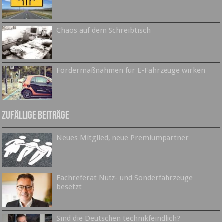
Chaos auf dem Schreibtisch
Fördermaßnahmen für E-Fahrzeuge wirken
Zufällige Beiträge
Neues Mitglied, neue Premiumpartner
Fachreferat Nutz- und Sonderfahrzeuge
besetzt
Sind die Deutschen technikfeindlich?