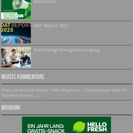
Statement
DAT Report 2025
Nachhaltige Energieversorgung
Neuste Kommentare
Chaos auf dem Schreibtisch - Mehr-Magazin: […] Vorbereitungs-Video für
Teilnehmer*innen […]...
Werbung