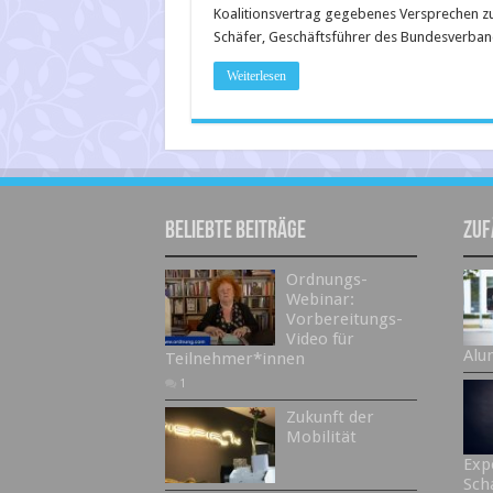
Koalitionsvertrag gegebenes Versprechen zu
Schäfer, Geschäfts­führer des Bundesverbands
Weiterlesen
Beliebte Beiträge
Zuf
Ordnungs-
Webinar:
Vorbereitungs-
Video für
Alu
Teilnehmer*innen
1
Zukunft der
Mobilität
Exp
Sch