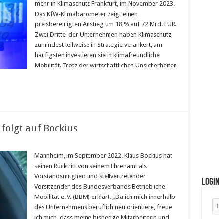
mehr in Klimaschutz Frankfurt, im November 2023.
Das KfW-Klimabarometer zeigt einen
preisbereinigten Anstieg um 18 % auf 72 Mrd. EUR.
Zwei Drittel der Unternehmen haben Klimaschutz
zumindest teilweise in Strategie verankert, am
häufigsten investieren sie in klimafreundliche
Mobilität. Trotz der wirtschaftlichen Unsicherheiten
folgt auf Bockius
Mannheim, im September 2022. Klaus Bockius hat
seinen Rücktritt von seinem Ehrenamt als
Vorstandsmitglied und stellvertretender
Logi
Vorsitzender des Bundesverbands Betriebliche
Mobilität e. V. (BBM) erklärt. „Da ich mich innerhalb
des Unternehmens beruflich neu orientiere, freue
ich mich, dass meine bisherige Mitarbeiterin und