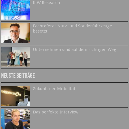
KfW Research
Fachreferat Nutz- und Sonderfahrzeuge
besetzt
Unternehmen sind auf dem richtigen Weg
Neuste Beiträge
Zukunft der Mobilität
Das perfekte Interview