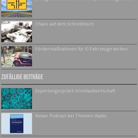
Chaos auf dem Schreibtisch
Fördermaßnahmen für E-Fahrzeuge wirken
Zufällige Beiträge
Expertengespräch Kreislaufwirtschaft
Neuer Podcast bei Themen-Radio