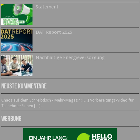
Statement
DAT Report 2025
Nachhaltige Energieversorgung
Neuste Kommentare
Chaos auf dem Schreibtisch - Mehr-Magazin: […] Vorbereitungs-Video für
Teilnehmer*innen […]...
Werbung