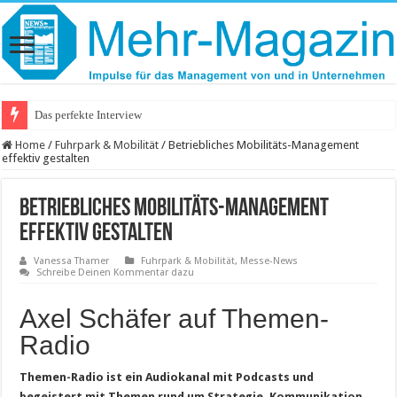
Das perfekte Interview
Home
/
Fuhrpark & Mobilität
/
Betriebliches Mobilitäts-Management
effektiv gestalten
Betriebliches Mobilitäts-Management
effektiv gestalten
Vanessa Thamer
Fuhrpark & Mobilität
,
Messe-News
Schreibe Deinen Kommentar dazu
Axel Schäfer auf Themen-
Radio
Themen-Radio ist ein Audiokanal mit Podcasts und
begeistert mit Themen rund um Strategie, Kommunikation,