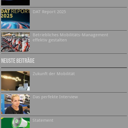
DAT Report 2025
Betriebliches Mobilitäts-Management
effektiv gestalten
Neuste Beiträge
Zukunft der Mobilität
Das perfekte Interview
Statement