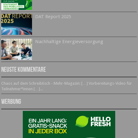
DAT Report 2025
Nachhaltige Energieversorgung
Neuste Kommentare
Chaos auf dem Schreibtisch - Mehr-Magazin: […] Vorbereitungs-Video für
Teilnehmer*innen […]...
Werbung