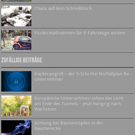
Chaos auf dem Schreibtisch
Fördermaßnahmen für E-Fahrzeuge wirken
Zufällige Beiträge
Hackerangriff – der 5-Schritte-Notfallplan für
Unternehmer
Europäische Unternehmen sehen das Licht
am Ende des Tunnels – jetzt hungrig nach
Wachstum
Achtung bei Blumentöpfen in der
Raucherecke