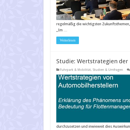
regelmäßig die wichtigsten Zukunftst­heme
„Im …
Weiterlesen
Studie: Wertstrategien der 
Fuhrpark & Mobilität
,
Studien & Umfragen
durchzusetzen und inwieweit dies Auswirku