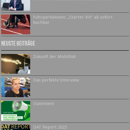
Fuhrparkwissen: „Starter-Kit“ ab sofort
buchbar
Neuste Beiträge
Zukunft der Mobilität
Das perfekte Interview
Statement
DAT Report 2025