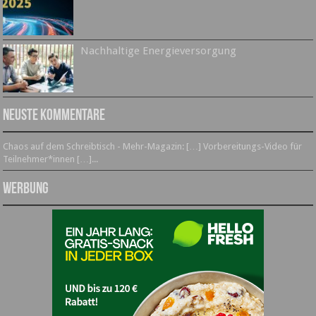
Nachhaltige Energieversorgung
Neuste Kommentare
Chaos auf dem Schreibtisch - Mehr-Magazin: […] Vorbereitungs-Video für
Teilnehmer*innen […]...
Werbung