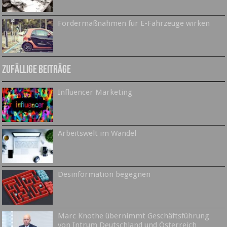
Fördermaßnahmen für E-Fahrzeuge wirken
Zufällige Beiträge
Influencer Marketing
Arbeitswelt im Wandel
Desinformation begegnen
Marc Knothe übernimmt Geschäftsführung
von Intrum Deutschland und Österreich