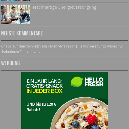
Nachhaltige Energieversorgung
Neuste Kommentare
Chaos auf dem Schreibtisch - Mehr-Magazin: […] Vorbereitungs-Video für
Teilnehmer*innen […]...
Werbung