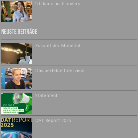
Ich kann auch anders
Neuste Beiträge
Zukunft der Mobilität
Das perfekte Interview
Statement
DAT Report 2025