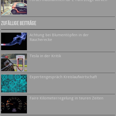
Zufällige Beiträge
Achtung bei Blumentöpfen in der
Raucherecke
Tesla in der Kritik
Expertengespräch Kreislaufwirtschaft
Faire Kilometerregelung in teuren Zeiten