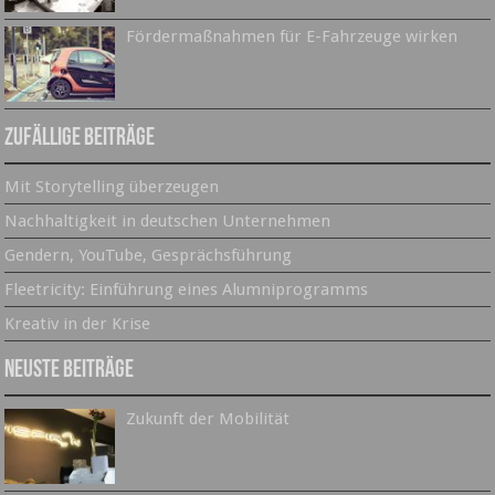
Fördermaßnahmen für E-Fahrzeuge wirken
Zufällige Beiträge
Mit Storytelling überzeugen
Nachhaltigkeit in deutschen Unternehmen
Gendern, YouTube, Gesprächsführung
Fleetricity: Einführung eines Alumniprogramms
Kreativ in der Krise
Neuste Beiträge
Zukunft der Mobilität