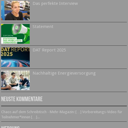
Das perfekte Interview
Statement
DAT Report 2025
Nachhaltige Energieversorgung
Neuste Kommentare
Chaos auf dem Schreibtisch - Mehr-Magazin: […] Vorbereitungs-Video für
Teilnehmer*innen […]...