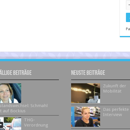
Pa
ällige Beiträge
Neuste Beiträge
Zukunft der
Mobilität
standswechsel: Schmahl
Das perfekte
gt auf Bockius
Interview
THG-
Verordnung