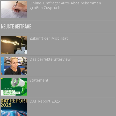
Online-Umfrage: Auto-Abos bekommen
großen Zuspruch
Neuste Beiträge
Zukunft der Mobilität
Das perfekte Interview
Statement
DAT Report 2025