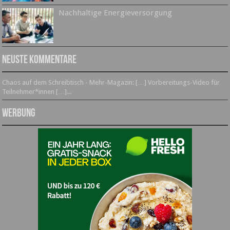
Nachhaltige Energieversorgung
Neuste Kommentare
Chaos auf dem Schreibtisch - Mehr-Magazin: […] Vorbereitungs-Video für
Teilnehmer*innen […]...
Werbung