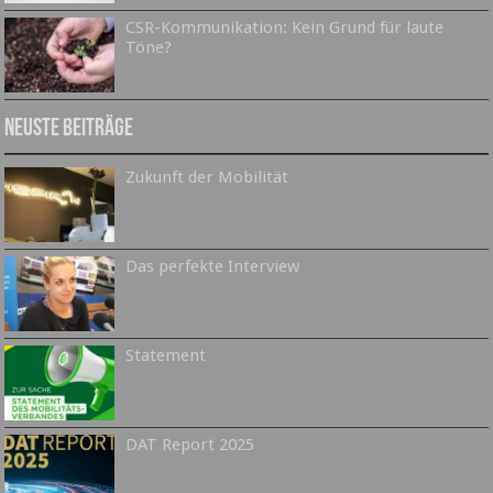
CSR-Kommunikation: Kein Grund für laute
Töne?
Neuste Beiträge
Zukunft der Mobilität
Das perfekte Interview
Statement
DAT Report 2025