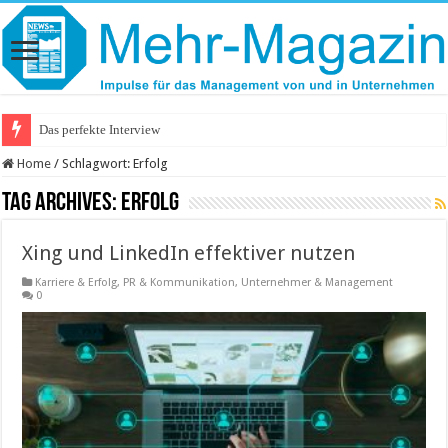
Das perfekte Interview
Home
/
Schlagwort:
Erfolg
Tag Archives:
Erfolg
Xing und LinkedIn effektiver nutzen
Karriere & Erfolg
,
PR & Kommunikation
,
Unternehmer & Management
0