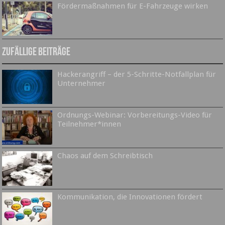
Fördermaßnahmen für E-Fahrzeuge wirken
Zufällige Beiträge
Hackerangriff – der 5-Schritte-Notfallplan für
Unternehmer
Ordnungs-Webinar: Vorbereitungs-Video für
Teilnehmer*innen
Chaos auf dem Schreibtisch
Kommunikation, die Innovationen fördert