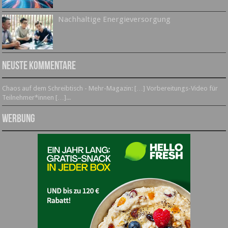
Nachhaltige Energieversorgung
Neuste Kommentare
Chaos auf dem Schreibtisch - Mehr-Magazin: […] Vorbereitungs-Video für
Teilnehmer*innen […]...
Werbung