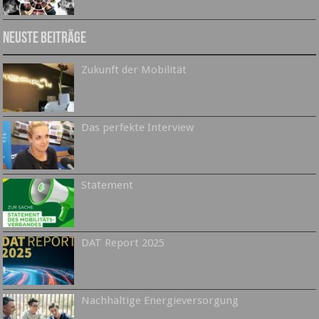
Neuste Beiträge
Zukunft der Mobilität
Das perfekte Interview
Statement
DAT Report 2025
Nachhaltige Energieversorgung