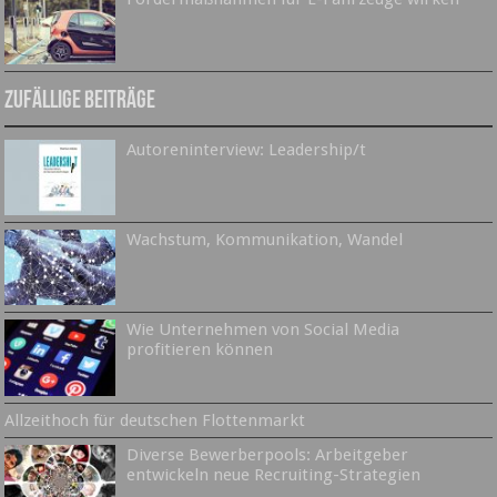
Zufällige Beiträge
Autoreninterview: Leadership/t
Wachstum, Kommunikation, Wandel
Wie Unternehmen von Social Media
profitieren können
Allzeithoch für deutschen Flottenmarkt
Diverse Bewerberpools: Arbeitgeber
entwickeln neue Recruiting-Strategien