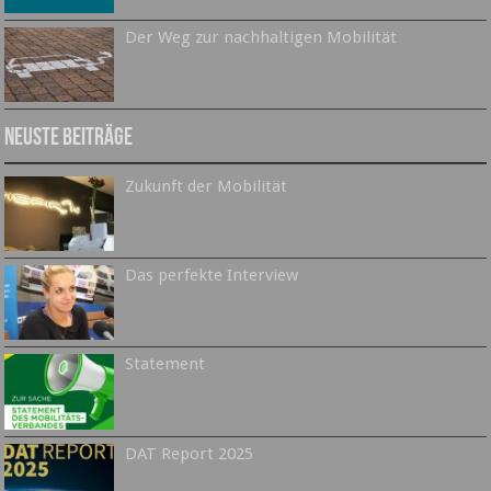
Der Weg zur nachhaltigen Mobilität
Neuste Beiträge
Zukunft der Mobilität
Das perfekte Interview
Statement
DAT Report 2025