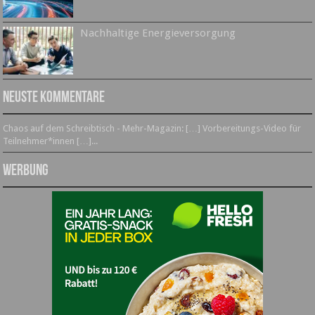
Nachhaltige Energieversorgung
Neuste Kommentare
Chaos auf dem Schreibtisch - Mehr-Magazin: […] Vorbereitungs-Video für
Teilnehmer*innen […]...
Werbung