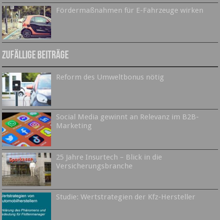
Fördermaßnahmen für E-Fahrzeuge wirken
Zufällige Beiträge
Reform des Umweltbonus nötig
Social Media gewinnt an Relevanz im B2B-
Marketing
25 Jahre Insurtech – Blick in die
Versicherungsbranche
Studie: Wertstrategien der Kfz-Hersteller